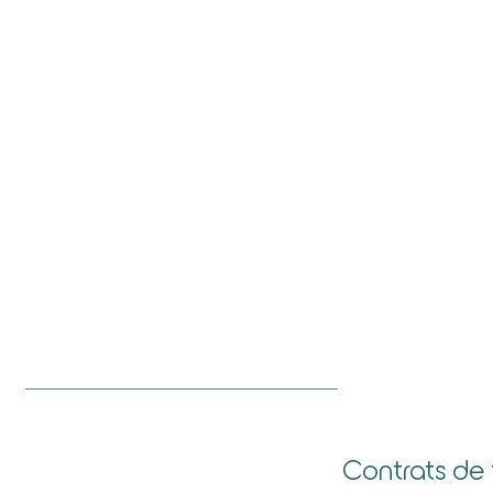
Statuts collectifs
Santé et sécurité
Sécurité sociale et protectio
Durée et aménagement du temps
sociale complémentaire
de travail
Contrats de 