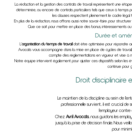
La rédaction et la gestion des contrats de travail représentent une étape
déterminée, ou encore de contrats particuliers tels que ceux à temps part
les clauses respectent pleinement le cadre légal 
En plus de la rédaction, nous offrons aussi notre savoir-faire pour structure
Que ce soit pour mettre en place des bonus, intéressements ou pla
Durée et amén
L'
organisation du temps de travail
doit être optimisée pour répondre aux
Avocats vous accompagne dans la mise en place de cycles de travail,
compte des réglementations en vigueur et vise à mai
Notre équipe intervient également pour ajuster ces dispositifs selon les évo
continue pour ga
Droit disciplinair
Le maintien de la discipline au sein de l'e
professionnelle survient, il est crucial d
l'employeur contre 
Chez
Avril Avocats
, nous guidons les employ
jusqu'à la prise de décision finale. Nous vei
pour minimi