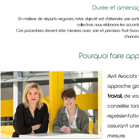
Durée et aménag
En matière de départs négociés, notre objectif est d’atteindre une sorti
collective, nous élaborons les accords
Ces procédures doivent être menées avec soin et précision. Avril Avocats
chances 
Pourquoi faire app
Avril Avocat
approche glob
travail,
de vou
conseiller lo
représentati
assurant une
mesure.