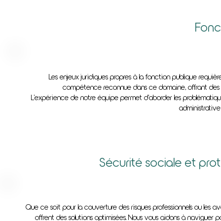
Fonc
Les enjeux juridiques propres à la fonction publique requi
compétence reconnue dans ce domaine, offrant des serv
L'expérience de notre équipe permet d’aborder les problématiques
administrative
Sécurité sociale et pr
Que ce soit pour la couverture des risques professionnels ou les
offrent des solutions optimisées. Nous vous aidons à naviguer par