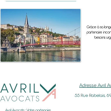
Grâce à sa long
partenaire incon
besoins urg
Adresse Avril 
55 Rue Rabelais, 6
Avril Avocats : Votre partenaire