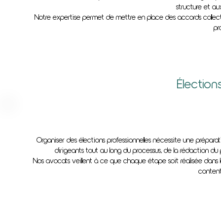
structure et au
Notre expertise permet de mettre en place des accords collecti
pr
Élection
Organiser des élections professionnelles nécessite une préparati
dirigeants tout au long du processus, de la rédaction du
Nos avocats veillent à ce que chaque étape soit réalisée dans le r
content