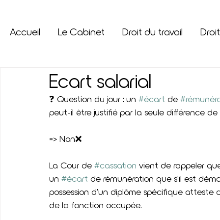
Accueil
Le Cabinet
Droit du travail
Droit
Ecart salarial
❓ Question du jour : un 
#écart
 de 
#rémunéra
peut-il être justifié par la seule différence de 
=> Non❌
La Cour de 
#cassation
 vient de rappeler qu
un 
#écart
 de rémunération que s'il est dém
possession d'un diplôme spécifique atteste de
de la fonction occupée.