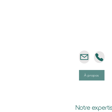
Justine BRAMA
Avocate Associée en dr
des affaires
À propos
Notre expertis