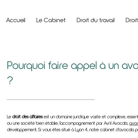
Accueil
Le Cabinet
Droit du travail
Droit
Pourquoi faire appel à un avo
?
Le
droit des affaires
est un domaine juridique vaste et complexe, essent
ou une société bien établie, l'accompagnement par Avril Avocats,
avoc
développement. Si vous êtes situé à Lyon 4, notre cabinet d’avocats pe