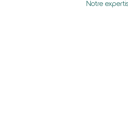
Notre expertis
Conditions générales (de vent
Contrat (mise en place,
d’achat, d’utilisation)
adaptation)
Négociation des engagements
stratégiques de l’entreprise
création de sociétés
cession / acquisition de sociét