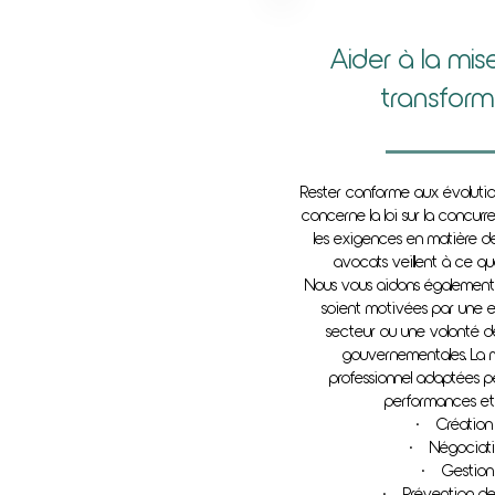
Aider à la mis
transform
Rester conforme aux évolution
concerne la loi sur la concur
les exigences en matière de 
avocats veillent à ce que
Nous vous aidons également da
soient motivées par une e
secteur ou une volonté d
gouvernementales. La m
professionnel adaptées pe
performances et l
• Création 
• Négociatio
• Gestion 
• Prévention des 